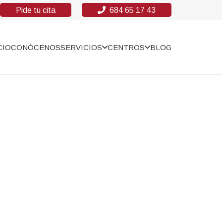
Pide tu cita
684 65 17 43
CIO
CONÓCENOS
SERVICIOS
CENTROS
BLOG