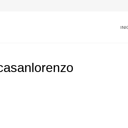
INI
icasanlorenzo